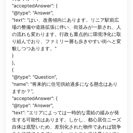
"acceptedAnswer": {
"@type": "Answer",
"text": "はい、改善傾向にあります。リニア駅前広
場の整備や道路拡張に伴い、街並みが一新され、人
の流れも変わります。行政も重点的に環境浄化に取
り組んでおり、ファミリー層も歩きやすい街へと変
貌しつつあります。"
}
},
{
"@type": "Question",
"name": "将来的に住宅供給過多になる懸念はあり
ますか？",
"acceptedAnswer": {
"@type": "Answer",
"text": "エリアによっては一時的な需給の緩みが発
生する可能性はあります。しかし、都心居住ニーズ
自体は底堅いため、差別化された物件であれば競争