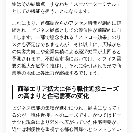
駅はその結節点、すなわち「スーパーターミナル」
としての機能を担うことになります。
これにより、首都圏からのアクセス時間が劇的に短
縮され、ビジネス拠点としての優位性が飛躍的に向
上します。一部で懸念される「ストロー効果」のリ
スクも否定はできませんが、それ以上に、広域から
の集客力向上や企業集積による経済効果が上回ると
予測されます。不動産市場においては、オフィス需
要の拡大が底堅く推移し、それに牽引される形で商
業地の地価上昇圧力が継続するでしょう。
商業エリア拡大に伴う職住近接ニーズ
の高まりと住宅需要の変化
ビジネス機能の集積が進むにつれ、顕著になってく
るのが「職住近接」へのニーズです。かつてはドー
ナツ化現象により郊外へ広がっていた住宅需要が、
近年は利便性を重視する都心回帰へとシフトしてい