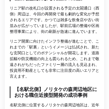
リニア駅の改札口が設置される予定の太閤通口（西
側）周辺は、今回の再開発で最も劇的な変化が予想
されるエリアです。かつては雑多な飲食店や古い街
並みが広がっていましたが、駅前広場の整備や区画
整理事業により、街の刷新が急速に進んでいます。
リニア開業に向けたインフラ整備が進むことで、こ
れまでの「駅裏」というイメージは払拭され、新た
な玄関口としてのポテンシャルが開花します。道路
拡幅や防災機能の向上も図られるため、これまで敬
遠されがちだったファミリー層の流入も見込まれ、
投資用不動産としても非常に注目度の高いエリアと
言えます。
【名駅北側】ノリタケの森周辺地区に
おける職住近接型開発の成功事例
名駅北側に位置するノリタケの森周辺地区は、近年