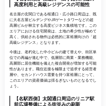
高度利用と高級レジデンスの可能性
名古屋の玄関口である桜通口・広小路口周辺は、既
に大名古屋ビルヂングやJRゲートタワーなどの超
高層ビルが林立する高度ビジネス集積地です。この
エリアにおける住宅開発は、土地の希少性が極めて
高く、供給される物件は必然的に富裕層向けの「超
高級レジデンス」となります。
今後は、老朽化した中小ビルの建て替えや、街区単
位での再編が進む中で、低層部に商業・業務機能、
高層部に居住機能を備えた複合開発が増加する可能
性があります。職住近接を極限まで追求する経営者
層や、セカンドハウス需要を持つ富裕層にとって、
このエリアの資産価値は揺るぎないものとなるでし
ょう。
【名駅西側】太閤通口周辺のリニア駅
前広場整備による街並みの刷新