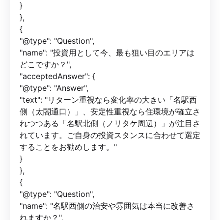
}
},
{
"@type": "Question",
"name": "投資用として今、最も狙い目のエリアは
どこですか？",
"acceptedAnswer": {
"@type": "Answer",
"text": "リターン重視なら変化率の大きい「名駅西
側（太閤通口）」、安定性重視なら住環境が確立さ
れつつある「名駅北側（ノリタケ周辺）」が注目さ
れています。ご自身の投資スタンスに合わせて選定
することをお勧めします。"
}
},
{
"@type": "Question",
"name": "名駅西側の治安や雰囲気は本当に改善さ
れますか？",