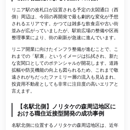
リニア駅の改札口が設置される予定の太閤通口（西
側）周辺は、今回の再開発で最も劇的な変化が予想
されるエリアです。かつては雑多な飲食店や古い街
並みが広がっていましたが、駅前広場の整備や区画
整理事業により、街の刷新が急速に進んでいます。
リニア開業に向けたインフラ整備が進むことで、こ
れまでの「駅裏」というイメージは払拭され、新た
な玄関口としてのポテンシャルが開花します。道路
拡幅や防災機能の向上も図られるため、これまで敬
遠されがちだったファミリー層の流入も見込まれ、
投資用不動産としても非常に注目度の高いエリアと
言えます。
【名駅北側】ノリタケの森周辺地区に
おける職住近接型開発の成功事例
名駅北側に位置するノリタケの森周辺地区は、近年