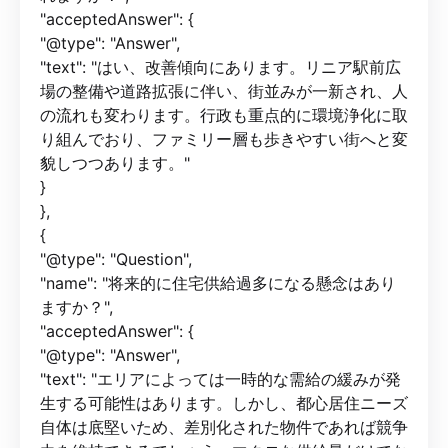
"acceptedAnswer": {
"@type": "Answer",
"text": "はい、改善傾向にあります。リニア駅前広
場の整備や道路拡張に伴い、街並みが一新され、人
の流れも変わります。行政も重点的に環境浄化に取
り組んでおり、ファミリー層も歩きやすい街へと変
貌しつつあります。"
}
},
{
"@type": "Question",
"name": "将来的に住宅供給過多になる懸念はあり
ますか？",
"acceptedAnswer": {
"@type": "Answer",
"text": "エリアによっては一時的な需給の緩みが発
生する可能性はあります。しかし、都心居住ニーズ
自体は底堅いため、差別化された物件であれば競争