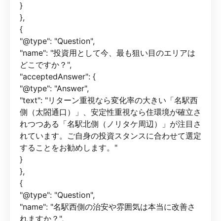
}
},
{
"@type": "Question",
"name": "投資用として今、最も狙い目のエリアは
どこですか？",
"acceptedAnswer": {
"@type": "Answer",
"text": "リターン重視なら変化率の大きい「名駅西
側（太閤通口）」、安定性重視なら住環境が確立さ
れつつある「名駅北側（ノリタケ周辺）」が注目さ
れています。ご自身の投資スタンスに合わせて選定
することをお勧めします。"
}
},
{
"@type": "Question",
"name": "名駅西側の治安や雰囲気は本当に改善さ
れますか？",