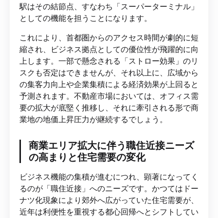
駅はその結節点、すなわち「スーパーターミナル」
としての機能を担うことになります。
これにより、首都圏からのアクセス時間が劇的に短
縮され、ビジネス拠点としての優位性が飛躍的に向
上します。一部で懸念される「ストロー効果」のリ
スクも否定はできませんが、それ以上に、広域から
の集客力向上や企業集積による経済効果が上回ると
予測されます。不動産市場においては、オフィス需
要の拡大が底堅く推移し、それに牽引される形で商
業地の地価上昇圧力が継続するでしょう。
商業エリア拡大に伴う職住近接ニーズ
の高まりと住宅需要の変化
ビジネス機能の集積が進むにつれ、顕著になってく
るのが「職住近接」へのニーズです。かつてはドー
ナツ化現象により郊外へ広がっていた住宅需要が、
近年は利便性を重視する都心回帰へとシフトしてい