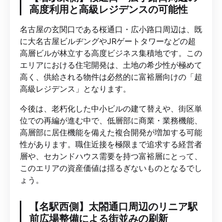
高度利用と高級レジデンスの可能性
名古屋の玄関口である桜通口・広小路口周辺は、既
に大名古屋ビルヂングやJRゲートタワーなどの超
高層ビルが林立する高度ビジネス集積地です。この
エリアにおける住宅開発は、土地の希少性が極めて
高く、供給される物件は必然的に富裕層向けの「超
高級レジデンス」となります。
今後は、老朽化した中小ビルの建て替えや、街区単
位での再編が進む中で、低層部に商業・業務機能、
高層部に居住機能を備えた複合開発が増加する可能
性があります。職住近接を極限まで追求する経営者
層や、セカンドハウス需要を持つ富裕層にとって、
このエリアの資産価値は揺るぎないものとなるでし
ょう。
【名駅西側】太閤通口周辺のリニア駅
前広場整備による街並みの刷新