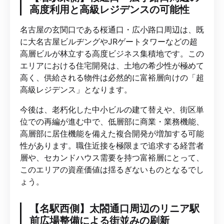
高度利用と高級レジデンスの可能性
名古屋の玄関口である桜通口・広小路口周辺は、既
に大名古屋ビルヂングやJRゲートタワーなどの超
高層ビルが林立する高度ビジネス集積地です。この
エリアにおける住宅開発は、土地の希少性が極めて
高く、供給される物件は必然的に富裕層向けの「超
高級レジデンス」となります。
今後は、老朽化した中小ビルの建て替えや、街区単
位での再編が進む中で、低層部に商業・業務機能、
高層部に居住機能を備えた複合開発が増加する可能
性があります。職住近接を極限まで追求する経営者
層や、セカンドハウス需要を持つ富裕層にとって、
このエリアの資産価値は揺るぎないものとなるでし
ょう。
【名駅西側】太閤通口周辺のリニア駅
前広場整備による街並みの刷新