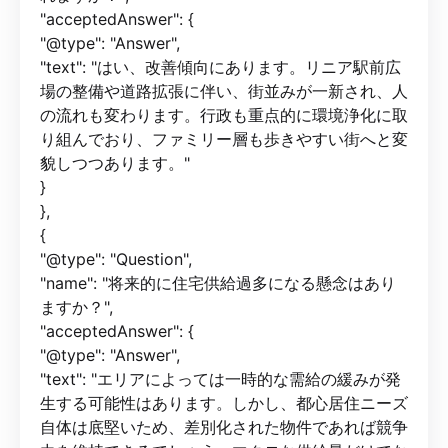
"acceptedAnswer": {
"@type": "Answer",
"text": "はい、改善傾向にあります。リニア駅前広
場の整備や道路拡張に伴い、街並みが一新され、人
の流れも変わります。行政も重点的に環境浄化に取
り組んでおり、ファミリー層も歩きやすい街へと変
貌しつつあります。"
}
},
{
"@type": "Question",
"name": "将来的に住宅供給過多になる懸念はあり
ますか？",
"acceptedAnswer": {
"@type": "Answer",
"text": "エリアによっては一時的な需給の緩みが発
生する可能性はあります。しかし、都心居住ニーズ
自体は底堅いため、差別化された物件であれば競争