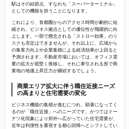
駅はその結節点、すなわち「スーパーターミナル」
としての機能を担うことになります。
これにより、首都圏からのアクセス時間が劇的に短
縮され、ビジネス拠点としての優位性が飛躍的に向
上します。一部で懸念される「ストロー効果」のリ
スクも否定はできませんが、それ以上に、広域から
の集客力向上や企業集積による経済効果が上回ると
予測されます。不動産市場においては、オフィス需
要の拡大が底堅く推移し、それに牽引される形で商
業地の地価上昇圧力が継続するでしょう。
商業エリア拡大に伴う職住近接ニーズ
の高まりと住宅需要の変化
ビジネス機能の集積が進むにつれ、顕著になってく
るのが「職住近接」へのニーズです。かつてはドー
ナツ化現象により郊外へ広がっていた住宅需要が、
近年は利便性を重視する都心回帰へとシフトしてい