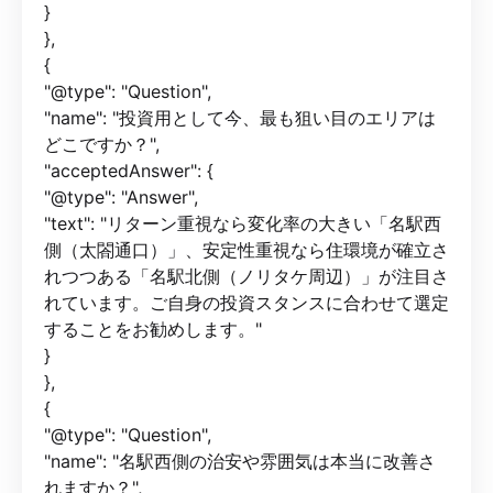
}
},
{
"@type": "Question",
"name": "投資用として今、最も狙い目のエリアは
どこですか？",
"acceptedAnswer": {
"@type": "Answer",
"text": "リターン重視なら変化率の大きい「名駅西
側（太閤通口）」、安定性重視なら住環境が確立さ
れつつある「名駅北側（ノリタケ周辺）」が注目さ
れています。ご自身の投資スタンスに合わせて選定
することをお勧めします。"
}
},
{
"@type": "Question",
"name": "名駅西側の治安や雰囲気は本当に改善さ
れますか？",