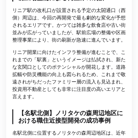
リニア駅の改札口が設置される予定の太閤通口（西
側）周辺は、今回の再開発で最も劇的な変化が予想
されるエリアです。かつては雑多な飲食店や古い街
並みが広がっていましたが、駅前広場の整備や区画
整理事業により、街の刷新が急速に進んでいます。
リニア開業に向けたインフラ整備が進むことで、こ
れまでの「駅裏」というイメージは払拭され、新た
な玄関口としてのポテンシャルが開花します。道路
拡幅や防災機能の向上も図られるため、これまで敬
遠されがちだったファミリー層の流入も見込まれ、
投資用不動産としても非常に注目度の高いエリアと
言えます。
【名駅北側】ノリタケの森周辺地区に
おける職住近接型開発の成功事例
名駅北側に位置するノリタケの森周辺地区は、近年