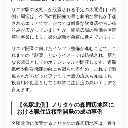
リニア駅の改札口が設置される予定の太閤通口（西
側）周辺は、今回の再開発で最も劇的な変化が予想
されるエリアです。かつては雑多な飲食店や古い街
並みが広がっていましたが、駅前広場の整備や区画
整理事業により、街の刷新が急速に進んでいます。
リニア開業に向けたインフラ整備が進むことで、こ
れまでの「駅裏」というイメージは払拭され、新た
な玄関口としてのポテンシャルが開花します。道路
拡幅や防災機能の向上も図られるため、これまで敬
遠されがちだったファミリー層の流入も見込まれ、
投資用不動産としても非常に注目度の高いエリアと
言えます。
【名駅北側】ノリタケの森周辺地区に
おける職住近接型開発の成功事例
名駅北側に位置するノリタケの森周辺地区は、近年