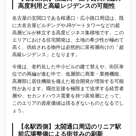
高度利用と高級レジデンスの可能性
名古屋の玄関口である桜通口・広小路口周辺は、既
に大名古屋ビルヂングやJRゲートタワーなどの超
高層ビルが林立する高度ビジネス集積地です。この
エリアにおける住宅開発は、土地の希少性が極めて
高く、供給される物件は必然的に富裕層向けの「超
高級レジデンス」となります。
今後は、老朽化した中小ビルの建て替えや、街区単
位での再編が進む中で、低層部に商業・業務機能、
高層部に居住機能を備えた複合開発が増加する可能
性があります。職住近接を極限まで追求する経営者
層や、セカンドハウス需要を持つ富裕層にとって、
このエリアの資産価値は揺るぎないものとなるでし
ょう。
【名駅西側】太閤通口周辺のリニア駅
前広場整備による街並みの刷新