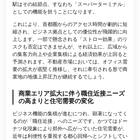
駅はその結節点、すなわち「スーパーターミナル」
としての機能を担うことになります。
これにより、首都圏からのアクセス時間が劇的に短
縮され、ビジネス拠点としての優位性が飛躍的に向
上します。一部で懸念される「ストロー効果」のリ
スクも否定はできませんが、それ以上に、広域から
の集客力向上や企業集積による経済効果が上回ると
予測されます。不動産市場においては、オフィス需
要の拡大が底堅く推移し、それに牽引される形で商
業地の地価上昇圧力が継続するでしょう。
商業エリア拡大に伴う職住近接ニーズ
の高まりと住宅需要の変化
ビジネス機能の集積が進むにつれ、顕著になってく
るのが「職住近接」へのニーズです。かつてはドー
ナツ化現象により郊外へ広がっていた住宅需要が、
近年は利便性を重視する都心回帰へとシフトしてい