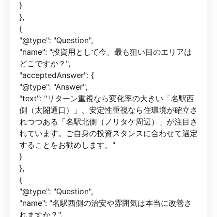
}
},
{
"@type": "Question",
"name": "投資用として今、最も狙い目のエリアは
どこですか？",
"acceptedAnswer": {
"@type": "Answer",
"text": "リターン重視なら変化率の大きい「名駅西
側（太閤通口）」、安定性重視なら住環境が確立さ
れつつある「名駅北側（ノリタケ周辺）」が注目さ
れています。ご自身の投資スタンスに合わせて選定
することをお勧めします。"
}
},
{
"@type": "Question",
"name": "名駅西側の治安や雰囲気は本当に改善さ
れますか？",