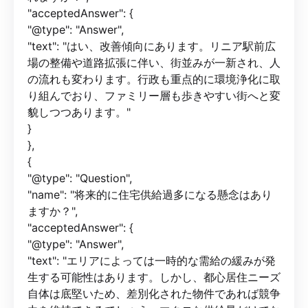
"acceptedAnswer": {
"@type": "Answer",
"text": "はい、改善傾向にあります。リニア駅前広
場の整備や道路拡張に伴い、街並みが一新され、人
の流れも変わります。行政も重点的に環境浄化に取
り組んでおり、ファミリー層も歩きやすい街へと変
貌しつつあります。"
}
},
{
"@type": "Question",
"name": "将来的に住宅供給過多になる懸念はあり
ますか？",
"acceptedAnswer": {
"@type": "Answer",
"text": "エリアによっては一時的な需給の緩みが発
生する可能性はあります。しかし、都心居住ニーズ
自体は底堅いため、差別化された物件であれば競争