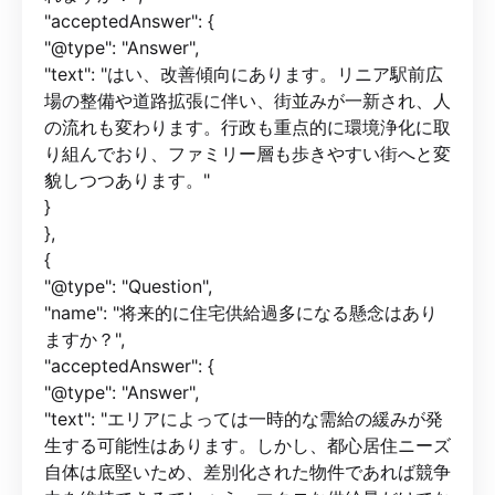
"acceptedAnswer": {
"@type": "Answer",
"text": "はい、改善傾向にあります。リニア駅前広
場の整備や道路拡張に伴い、街並みが一新され、人
の流れも変わります。行政も重点的に環境浄化に取
り組んでおり、ファミリー層も歩きやすい街へと変
貌しつつあります。"
}
},
{
"@type": "Question",
"name": "将来的に住宅供給過多になる懸念はあり
ますか？",
"acceptedAnswer": {
"@type": "Answer",
"text": "エリアによっては一時的な需給の緩みが発
生する可能性はあります。しかし、都心居住ニーズ
自体は底堅いため、差別化された物件であれば競争