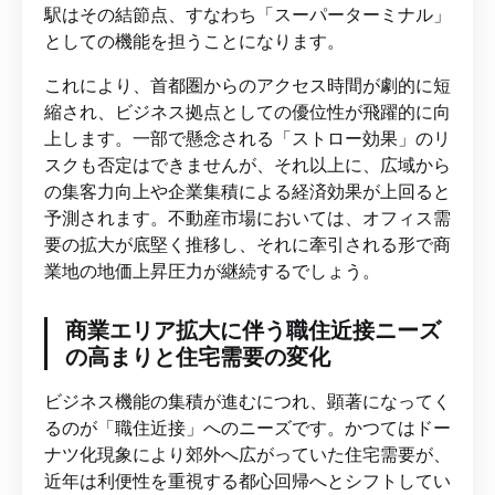
駅はその結節点、すなわち「スーパーターミナル」
としての機能を担うことになります。
これにより、首都圏からのアクセス時間が劇的に短
縮され、ビジネス拠点としての優位性が飛躍的に向
上します。一部で懸念される「ストロー効果」のリ
スクも否定はできませんが、それ以上に、広域から
の集客力向上や企業集積による経済効果が上回ると
予測されます。不動産市場においては、オフィス需
要の拡大が底堅く推移し、それに牽引される形で商
業地の地価上昇圧力が継続するでしょう。
商業エリア拡大に伴う職住近接ニーズ
の高まりと住宅需要の変化
ビジネス機能の集積が進むにつれ、顕著になってく
るのが「職住近接」へのニーズです。かつてはドー
ナツ化現象により郊外へ広がっていた住宅需要が、
近年は利便性を重視する都心回帰へとシフトしてい