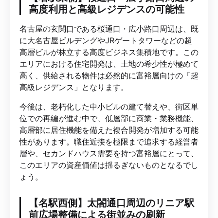
高度利用と高級レジデンスの可能性
名古屋の玄関口である桜通口・広小路口周辺は、既
に大名古屋ビルヂングやJRゲートタワーなどの超
高層ビルが林立する高度ビジネス集積地です。この
エリアにおける住宅開発は、土地の希少性が極めて
高く、供給される物件は必然的に富裕層向けの「超
高級レジデンス」となります。
今後は、老朽化した中小ビルの建て替えや、街区単
位での再編が進む中で、低層部に商業・業務機能、
高層部に居住機能を備えた複合開発が増加する可能
性があります。職住近接を極限まで追求する経営者
層や、セカンドハウス需要を持つ富裕層にとって、
このエリアの資産価値は揺るぎないものとなるでし
ょう。
【名駅西側】太閤通口周辺のリニア駅
前広場整備による街並みの刷新