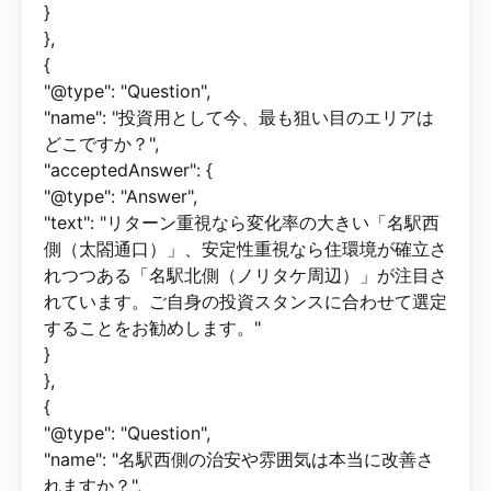
}
},
{
"@type": "Question",
"name": "投資用として今、最も狙い目のエリアは
どこですか？",
"acceptedAnswer": {
"@type": "Answer",
"text": "リターン重視なら変化率の大きい「名駅西
側（太閤通口）」、安定性重視なら住環境が確立さ
れつつある「名駅北側（ノリタケ周辺）」が注目さ
れています。ご自身の投資スタンスに合わせて選定
することをお勧めします。"
}
},
{
"@type": "Question",
"name": "名駅西側の治安や雰囲気は本当に改善さ
れますか？",