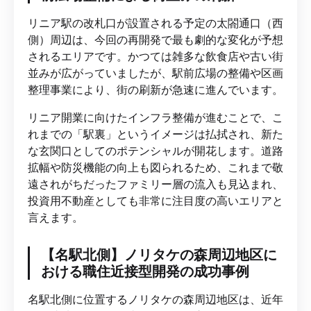
リニア駅の改札口が設置される予定の太閤通口（西
側）周辺は、今回の再開発で最も劇的な変化が予想
されるエリアです。かつては雑多な飲食店や古い街
並みが広がっていましたが、駅前広場の整備や区画
整理事業により、街の刷新が急速に進んでいます。
リニア開業に向けたインフラ整備が進むことで、こ
れまでの「駅裏」というイメージは払拭され、新た
な玄関口としてのポテンシャルが開花します。道路
拡幅や防災機能の向上も図られるため、これまで敬
遠されがちだったファミリー層の流入も見込まれ、
投資用不動産としても非常に注目度の高いエリアと
言えます。
【名駅北側】ノリタケの森周辺地区に
おける職住近接型開発の成功事例
名駅北側に位置するノリタケの森周辺地区は、近年