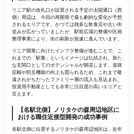
リニア駅の改札口が設置される予定の太閤通口（西
側）周辺は、今回の再開発で最も劇的な変化が予想
されるエリアです。かつては雑多な飲食店や古い街
並みが広がっていましたが、駅前広場の整備や区画
整理事業により、街の刷新が急速に進んでいます。
リニア開業に向けたインフラ整備が進むことで、こ
れまでの「駅裏」というイメージは払拭され、新た
な玄関口としてのポテンシャルが開花します。道路
拡幅や防災機能の向上も図られるため、これまで敬
遠されがちだったファミリー層の流入も見込まれ、
投資用不動産としても非常に注目度の高いエリアと
言えます。
【名駅北側】ノリタケの森周辺地区に
おける職住近接型開発の成功事例
名駅北側に位置するノリタケの森周辺地区は、近年