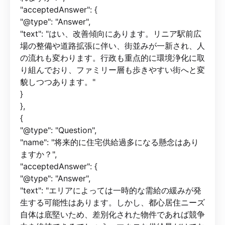
"acceptedAnswer": {
"@type": "Answer",
"text": "はい、改善傾向にあります。リニア駅前広
場の整備や道路拡張に伴い、街並みが一新され、人
の流れも変わります。行政も重点的に環境浄化に取
り組んでおり、ファミリー層も歩きやすい街へと変
貌しつつあります。"
}
},
{
"@type": "Question",
"name": "将来的に住宅供給過多になる懸念はあり
ますか？",
"acceptedAnswer": {
"@type": "Answer",
"text": "エリアによっては一時的な需給の緩みが発
生する可能性はあります。しかし、都心居住ニーズ
自体は底堅いため、差別化された物件であれば競争