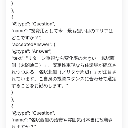
}
},
{
"@type": "Question",
"name": "投資用として今、最も狙い目のエリアは
どこですか？",
"acceptedAnswer": {
"@type": "Answer",
"text": "リターン重視なら変化率の大きい「名駅西
側（太閤通口）」、安定性重視なら住環境が確立さ
れつつある「名駅北側（ノリタケ周辺）」が注目さ
れています。ご自身の投資スタンスに合わせて選定
することをお勧めします。"
}
},
{
"@type": "Question",
"name": "名駅西側の治安や雰囲気は本当に改善さ
れますか？",