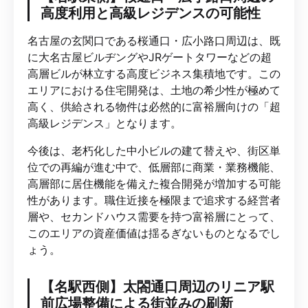
高度利用と高級レジデンスの可能性
名古屋の玄関口である桜通口・広小路口周辺は、既
に大名古屋ビルヂングやJRゲートタワーなどの超
高層ビルが林立する高度ビジネス集積地です。この
エリアにおける住宅開発は、土地の希少性が極めて
高く、供給される物件は必然的に富裕層向けの「超
高級レジデンス」となります。
今後は、老朽化した中小ビルの建て替えや、街区単
位での再編が進む中で、低層部に商業・業務機能、
高層部に居住機能を備えた複合開発が増加する可能
性があります。職住近接を極限まで追求する経営者
層や、セカンドハウス需要を持つ富裕層にとって、
このエリアの資産価値は揺るぎないものとなるでし
ょう。
【名駅西側】太閤通口周辺のリニア駅
前広場整備による街並みの刷新