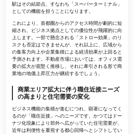
駅はその結節点、すなわち「スーパーターミナル」
としての機能を担うことになります。
これにより、首都圏からのアクセス時間が劇的に短
縮され、ビジネス拠点としての優位性が飛躍的に向
上します。一部で懸念される「ストロー効果」のリ
スクも否定はできませんが、それ以上に、広域から
の集客力向上や企業集積による経済効果が上回ると
予測されます。不動産市場においては、オフィス需
要の拡大が底堅く推移し、それに牽引される形で商
業地の地価上昇圧力が継続するでしょう。
商業エリア拡大に伴う職住近接ニーズ
の高まりと住宅需要の変化
ビジネス機能の集積が進むにつれ、顕著になってく
るのが「職住近接」へのニーズです。かつてはドー
ナツ化現象により郊外へ広がっていた住宅需要が、
近年は利便性を重視する都心回帰へとシフトしてい