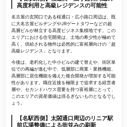
高度利用と高級レジデンスの可能性
名古屋の玄関口である桜通口・広小路口周辺は、既
に大名古屋ビルヂングやJRゲートタワーなどの超
高層ビルが林立する高度ビジネス集積地です。この
エリアにおける住宅開発は、土地の希少性が極めて
高く、供給される物件は必然的に富裕層向けの「超
高級レジデンス」となります。
今後は、老朽化した中小ビルの建て替えや、街区単
位での再編が進む中で、低層部に商業・業務機能、
高層部に居住機能を備えた複合開発が増加する可能
性があります。職住近接を極限まで追求する経営者
層や、セカンドハウス需要を持つ富裕層にとって、
このエリアの資産価値は揺るぎないものとなるでし
ょう。
【名駅西側】太閤通口周辺のリニア駅
前広場整備による街並みの刷新