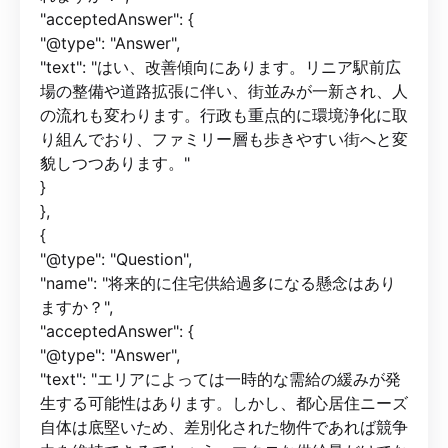
"acceptedAnswer": {
"@type": "Answer",
"text": "はい、改善傾向にあります。リニア駅前広
場の整備や道路拡張に伴い、街並みが一新され、人
の流れも変わります。行政も重点的に環境浄化に取
り組んでおり、ファミリー層も歩きやすい街へと変
貌しつつあります。"
}
},
{
"@type": "Question",
"name": "将来的に住宅供給過多になる懸念はあり
ますか？",
"acceptedAnswer": {
"@type": "Answer",
"text": "エリアによっては一時的な需給の緩みが発
生する可能性はあります。しかし、都心居住ニーズ
自体は底堅いため、差別化された物件であれば競争