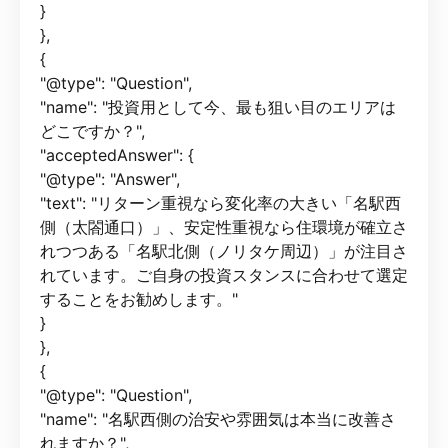
}
},
{
"@type": "Question",
"name": "投資用として今、最も狙い目のエリアは
どこですか？",
"acceptedAnswer": {
"@type": "Answer",
"text": "リターン重視なら変化率の大きい「名駅西
側（太閤通口）」、安定性重視なら住環境が確立さ
れつつある「名駅北側（ノリタケ周辺）」が注目さ
れています。ご自身の投資スタンスに合わせて選定
することをお勧めします。"
}
},
{
"@type": "Question",
"name": "名駅西側の治安や雰囲気は本当に改善さ
れますか？",