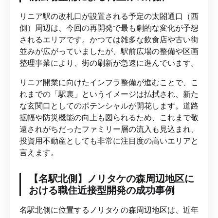
リニア駅の改札口が設置される予定の太閤通口（西
側）周辺は、今回の再開発で最も劇的な変化が予想
されるエリアです。かつては雑多な飲食店や古い街
並みが広がっていましたが、駅前広場の整備や区画
整理事業により、街の刷新が急速に進んでいます。
リニア開業に向けたインフラ整備が進むことで、こ
れまでの「駅裏」というイメージは払拭され、新た
な玄関口としてのポテンシャルが開花します。道路
拡幅や防災機能の向上も図られるため、これまで敬
遠されがちだったファミリー層の流入も見込まれ、
投資用不動産としても非常に注目度の高いエリアと
言えます。
【名駅北側】ノリタケの森周辺地区に
おける職住近接型開発の成功事例
名駅北側に位置するノリタケの森周辺地区は、近年