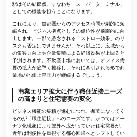
駅はその結節点、すなわち「スーパーターミナル」
としての機能を担うことになります。
これにより、首都圏からのアクセス時間が劇的に短
縮され、ビジネス拠点としての優位性が飛躍的に向
上します。一部で懸念される「ストロー効果」のリ
スクも否定はできませんが、それ以上に、広域から
の集客力向上や企業集積による経済効果が上回ると
予測されます。不動産市場においては、オフィス需
要の拡大が底堅く推移し、それに牽引される形で商
業地の地価上昇圧力が継続するでしょう。
商業エリア拡大に伴う職住近接ニーズ
の高まりと住宅需要の変化
ビジネス機能の集積が進むにつれ、顕著になってく
るのが「職住近接」へのニーズです。かつてはドー
ナツ化現象により郊外へ広がっていた住宅需要が、
近年は利便性を重視する都心回帰へとシフトしてい