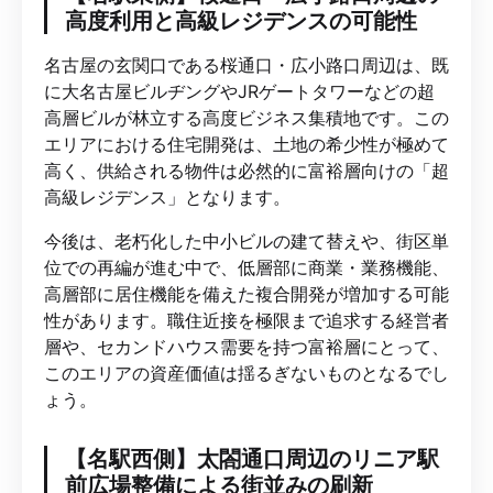
高度利用と高級レジデンスの可能性
名古屋の玄関口である桜通口・広小路口周辺は、既
に大名古屋ビルヂングやJRゲートタワーなどの超
高層ビルが林立する高度ビジネス集積地です。この
エリアにおける住宅開発は、土地の希少性が極めて
高く、供給される物件は必然的に富裕層向けの「超
高級レジデンス」となります。
今後は、老朽化した中小ビルの建て替えや、街区単
位での再編が進む中で、低層部に商業・業務機能、
高層部に居住機能を備えた複合開発が増加する可能
性があります。職住近接を極限まで追求する経営者
層や、セカンドハウス需要を持つ富裕層にとって、
このエリアの資産価値は揺るぎないものとなるでし
ょう。
【名駅西側】太閤通口周辺のリニア駅
前広場整備による街並みの刷新