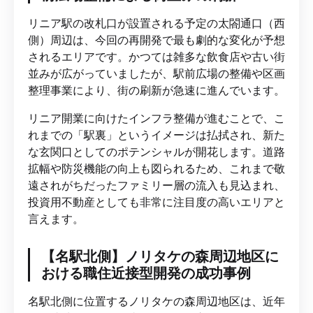
リニア駅の改札口が設置される予定の太閤通口（西
側）周辺は、今回の再開発で最も劇的な変化が予想
されるエリアです。かつては雑多な飲食店や古い街
並みが広がっていましたが、駅前広場の整備や区画
整理事業により、街の刷新が急速に進んでいます。
リニア開業に向けたインフラ整備が進むことで、こ
れまでの「駅裏」というイメージは払拭され、新た
な玄関口としてのポテンシャルが開花します。道路
拡幅や防災機能の向上も図られるため、これまで敬
遠されがちだったファミリー層の流入も見込まれ、
投資用不動産としても非常に注目度の高いエリアと
言えます。
【名駅北側】ノリタケの森周辺地区に
おける職住近接型開発の成功事例
名駅北側に位置するノリタケの森周辺地区は、近年