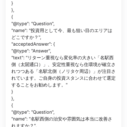
}
},
{
"@type": "Question",
"name": "投資用として今、最も狙い目のエリアは
どこですか？",
"acceptedAnswer": {
"@type": "Answer",
"text": "リターン重視なら変化率の大きい「名駅西
側（太閤通口）」、安定性重視なら住環境が確立さ
れつつある「名駅北側（ノリタケ周辺）」が注目さ
れています。ご自身の投資スタンスに合わせて選定
することをお勧めします。"
}
},
{
"@type": "Question",
"name": "名駅西側の治安や雰囲気は本当に改善さ
れますか？",