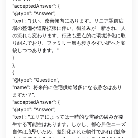
"acceptedAnswer": {
"@type": "Answer",
"text": "はい、改善傾向にあります。リニア駅前広
場の整備や道路拡張に伴い、街並みが一新され、人
の流れも変わります。行政も重点的に環境浄化に取
り組んでおり、ファミリー層も歩きやすい街へと変
貌しつつあります。"
}
},
{
"@type": "Question",
"name": "将来的に住宅供給過多になる懸念はあり
ますか？",
"acceptedAnswer": {
"@type": "Answer",
"text": "エリアによっては一時的な需給の緩みが発
生する可能性はあります。しかし、都心居住ニーズ
自体は底堅いため、差別化された物件であれば競争