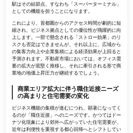
駅はその結節点、すなわち「スーパーターミナル」
としての機能を担うことになります。
これにより、首都圏からのアクセス時間が劇的に短
縮され、ビジネス拠点としての優位性が飛躍的に向
上します。一部で懸念される「ストロー効果」のリ
スクも否定はできませんが、それ以上に、広域から
の集客力向上や企業集積による経済効果が上回ると
予測されます。不動産市場においては、オフィス需
要の拡大が底堅く推移し、それに牽引される形で商
業地の地価上昇圧力が継続するでしょう。
商業エリア拡大に伴う職住近接ニーズ
の高まりと住宅需要の変化
ビジネス機能の集積が進むにつれ、顕著になってく
るのが「職住近接」へのニーズです。かつてはドー
ナツ化現象により郊外へ広がっていた住宅需要が、
近年は利便性を重視する都心回帰へとシフトしてい