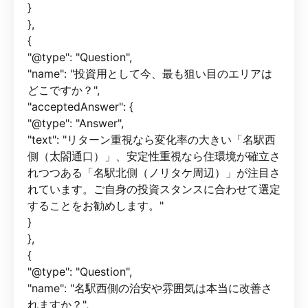
}
},
{
"@type": "Question",
"name": "投資用として今、最も狙い目のエリアは
どこですか？",
"acceptedAnswer": {
"@type": "Answer",
"text": "リターン重視なら変化率の大きい「名駅西
側（太閤通口）」、安定性重視なら住環境が確立さ
れつつある「名駅北側（ノリタケ周辺）」が注目さ
れています。ご自身の投資スタンスに合わせて選定
することをお勧めします。"
}
},
{
"@type": "Question",
"name": "名駅西側の治安や雰囲気は本当に改善さ
れますか？",