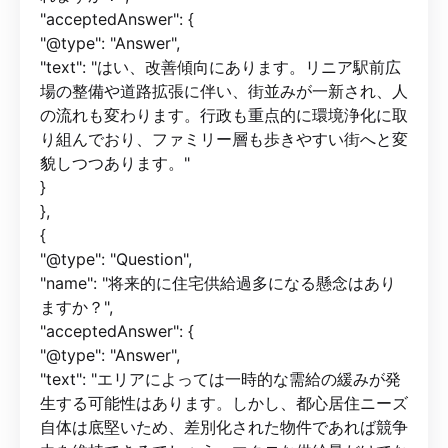
"acceptedAnswer": {
"@type": "Answer",
"text": "はい、改善傾向にあります。リニア駅前広
場の整備や道路拡張に伴い、街並みが一新され、人
の流れも変わります。行政も重点的に環境浄化に取
り組んでおり、ファミリー層も歩きやすい街へと変
貌しつつあります。"
}
},
{
"@type": "Question",
"name": "将来的に住宅供給過多になる懸念はあり
ますか？",
"acceptedAnswer": {
"@type": "Answer",
"text": "エリアによっては一時的な需給の緩みが発
生する可能性はあります。しかし、都心居住ニーズ
自体は底堅いため、差別化された物件であれば競争