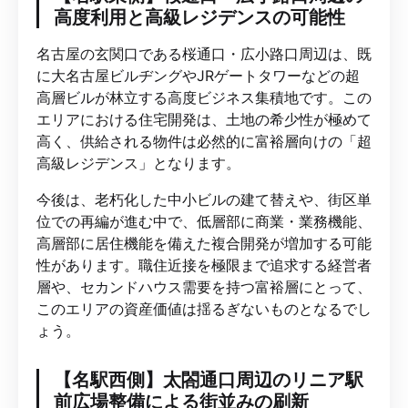
高度利用と高級レジデンスの可能性
名古屋の玄関口である桜通口・広小路口周辺は、既
に大名古屋ビルヂングやJRゲートタワーなどの超
高層ビルが林立する高度ビジネス集積地です。この
エリアにおける住宅開発は、土地の希少性が極めて
高く、供給される物件は必然的に富裕層向けの「超
高級レジデンス」となります。
今後は、老朽化した中小ビルの建て替えや、街区単
位での再編が進む中で、低層部に商業・業務機能、
高層部に居住機能を備えた複合開発が増加する可能
性があります。職住近接を極限まで追求する経営者
層や、セカンドハウス需要を持つ富裕層にとって、
このエリアの資産価値は揺るぎないものとなるでし
ょう。
【名駅西側】太閤通口周辺のリニア駅
前広場整備による街並みの刷新