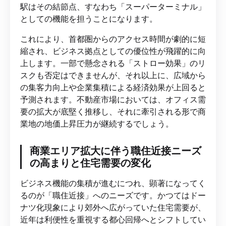
駅はその結節点、すなわち「スーパーターミナル」
としての機能を担うことになります。
これにより、首都圏からのアクセス時間が劇的に短
縮され、ビジネス拠点としての優位性が飛躍的に向
上します。一部で懸念される「ストロー効果」のリ
スクも否定はできませんが、それ以上に、広域から
の集客力向上や企業集積による経済効果が上回ると
予測されます。不動産市場においては、オフィス需
要の拡大が底堅く推移し、それに牽引される形で商
業地の地価上昇圧力が継続するでしょう。
商業エリア拡大に伴う職住近接ニーズ
の高まりと住宅需要の変化
ビジネス機能の集積が進むにつれ、顕著になってく
るのが「職住近接」へのニーズです。かつてはドー
ナツ化現象により郊外へ広がっていた住宅需要が、
近年は利便性を重視する都心回帰へとシフトしてい