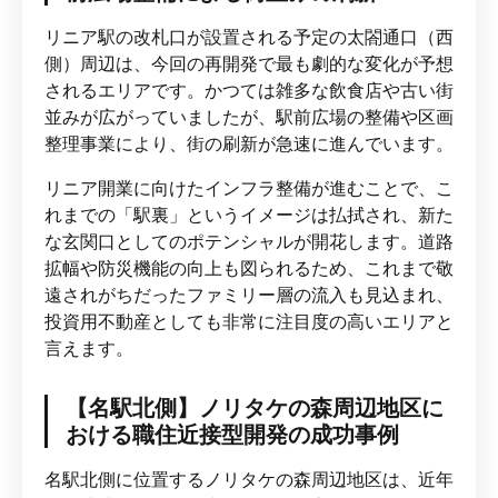
リニア駅の改札口が設置される予定の太閤通口（西
側）周辺は、今回の再開発で最も劇的な変化が予想
されるエリアです。かつては雑多な飲食店や古い街
並みが広がっていましたが、駅前広場の整備や区画
整理事業により、街の刷新が急速に進んでいます。
リニア開業に向けたインフラ整備が進むことで、こ
れまでの「駅裏」というイメージは払拭され、新た
な玄関口としてのポテンシャルが開花します。道路
拡幅や防災機能の向上も図られるため、これまで敬
遠されがちだったファミリー層の流入も見込まれ、
投資用不動産としても非常に注目度の高いエリアと
言えます。
【名駅北側】ノリタケの森周辺地区に
おける職住近接型開発の成功事例
名駅北側に位置するノリタケの森周辺地区は、近年