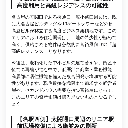
高度利用と高級レジデンスの可能性
名古屋の玄関口である桜通口・広小路口周辺は、既
に大名古屋ビルヂングやJRゲートタワーなどの超
高層ビルが林立する高度ビジネス集積地です。この
エリアにおける住宅開発は、土地の希少性が極めて
高く、供給される物件は必然的に富裕層向けの「超
高級レジデンス」となります。
今後は、老朽化した中小ビルの建て替えや、街区単
位での再編が進む中で、低層部に商業・業務機能、
高層部に居住機能を備えた複合開発が増加する可能
性があります。職住近接を極限まで追求する経営者
層や、セカンドハウス需要を持つ富裕層にとって、
このエリアの資産価値は揺るぎないものとなるでし
ょう。
【名駅西側】太閤通口周辺のリニア駅
前広場整備による街並みの刷新