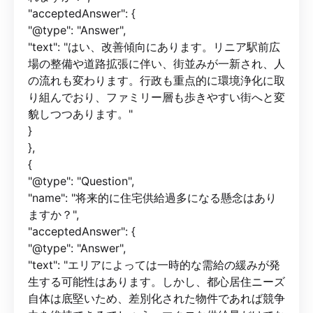
"acceptedAnswer": {
"@type": "Answer",
"text": "はい、改善傾向にあります。リニア駅前広
場の整備や道路拡張に伴い、街並みが一新され、人
の流れも変わります。行政も重点的に環境浄化に取
り組んでおり、ファミリー層も歩きやすい街へと変
貌しつつあります。"
}
},
{
"@type": "Question",
"name": "将来的に住宅供給過多になる懸念はあり
ますか？",
"acceptedAnswer": {
"@type": "Answer",
"text": "エリアによっては一時的な需給の緩みが発
生する可能性はあります。しかし、都心居住ニーズ
自体は底堅いため、差別化された物件であれば競争