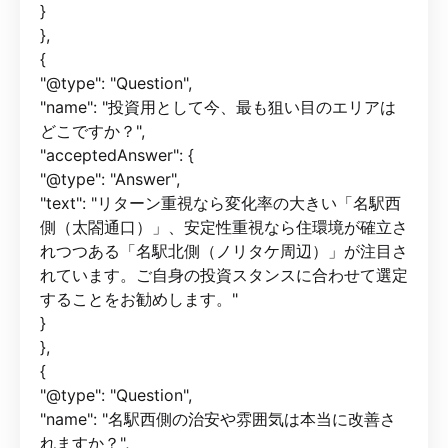
}
},
{
"@type": "Question",
"name": "投資用として今、最も狙い目のエリアは
どこですか？",
"acceptedAnswer": {
"@type": "Answer",
"text": "リターン重視なら変化率の大きい「名駅西
側（太閤通口）」、安定性重視なら住環境が確立さ
れつつある「名駅北側（ノリタケ周辺）」が注目さ
れています。ご自身の投資スタンスに合わせて選定
することをお勧めします。"
}
},
{
"@type": "Question",
"name": "名駅西側の治安や雰囲気は本当に改善さ
れますか？",