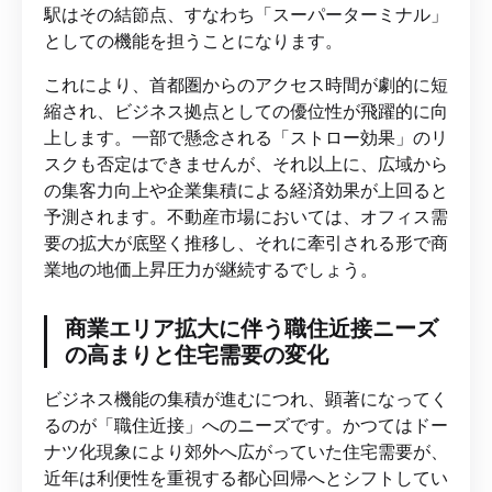
駅はその結節点、すなわち「スーパーターミナル」
としての機能を担うことになります。
これにより、首都圏からのアクセス時間が劇的に短
縮され、ビジネス拠点としての優位性が飛躍的に向
上します。一部で懸念される「ストロー効果」のリ
スクも否定はできませんが、それ以上に、広域から
の集客力向上や企業集積による経済効果が上回ると
予測されます。不動産市場においては、オフィス需
要の拡大が底堅く推移し、それに牽引される形で商
業地の地価上昇圧力が継続するでしょう。
商業エリア拡大に伴う職住近接ニーズ
の高まりと住宅需要の変化
ビジネス機能の集積が進むにつれ、顕著になってく
るのが「職住近接」へのニーズです。かつてはドー
ナツ化現象により郊外へ広がっていた住宅需要が、
近年は利便性を重視する都心回帰へとシフトしてい