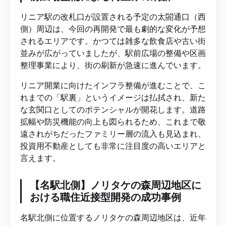
リニア駅の改札口が設置される予定の太閤通口（西
側）周辺は、今回の再開発で最も劇的な変化が予想
されるエリアです。かつては雑多な飲食店や古い街
並みが広がっていましたが、駅前広場の整備や区画
整理事業により、街の刷新が急速に進んでいます。
リニア開業に向けたインフラ整備が進むことで、こ
れまでの「駅裏」というイメージは払拭され、新た
な玄関口としてのポテンシャルが開花します。道路
拡幅や防災機能の向上も図られるため、これまで敬
遠されがちだったファミリー層の流入も見込まれ、
投資用不動産としても非常に注目度の高いエリアと
言えます。
【名駅北側】ノリタケの森周辺地区に
おける職住近接型開発の成功事例
名駅北側に位置するノリタケの森周辺地区は、近年