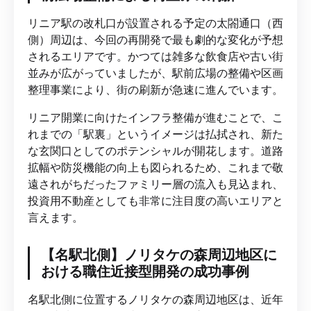
リニア駅の改札口が設置される予定の太閤通口（西
側）周辺は、今回の再開発で最も劇的な変化が予想
されるエリアです。かつては雑多な飲食店や古い街
並みが広がっていましたが、駅前広場の整備や区画
整理事業により、街の刷新が急速に進んでいます。
リニア開業に向けたインフラ整備が進むことで、こ
れまでの「駅裏」というイメージは払拭され、新た
な玄関口としてのポテンシャルが開花します。道路
拡幅や防災機能の向上も図られるため、これまで敬
遠されがちだったファミリー層の流入も見込まれ、
投資用不動産としても非常に注目度の高いエリアと
言えます。
【名駅北側】ノリタケの森周辺地区に
おける職住近接型開発の成功事例
名駅北側に位置するノリタケの森周辺地区は、近年