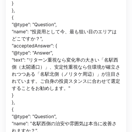
}
},
{
"@type": "Question",
"name": "投資用として今、最も狙い目のエリアは
どこですか？",
"acceptedAnswer": {
"@type": "Answer",
"text": "リターン重視なら変化率の大きい「名駅西
側（太閤通口）」、安定性重視なら住環境が確立さ
れつつある「名駅北側（ノリタケ周辺）」が注目さ
れています。ご自身の投資スタンスに合わせて選定
することをお勧めします。"
}
},
{
"@type": "Question",
"name": "名駅西側の治安や雰囲気は本当に改善さ
れますか？",