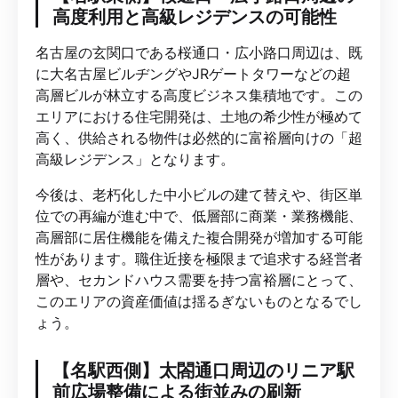
高度利用と高級レジデンスの可能性
名古屋の玄関口である桜通口・広小路口周辺は、既
に大名古屋ビルヂングやJRゲートタワーなどの超
高層ビルが林立する高度ビジネス集積地です。この
エリアにおける住宅開発は、土地の希少性が極めて
高く、供給される物件は必然的に富裕層向けの「超
高級レジデンス」となります。
今後は、老朽化した中小ビルの建て替えや、街区単
位での再編が進む中で、低層部に商業・業務機能、
高層部に居住機能を備えた複合開発が増加する可能
性があります。職住近接を極限まで追求する経営者
層や、セカンドハウス需要を持つ富裕層にとって、
このエリアの資産価値は揺るぎないものとなるでし
ょう。
【名駅西側】太閤通口周辺のリニア駅
前広場整備による街並みの刷新