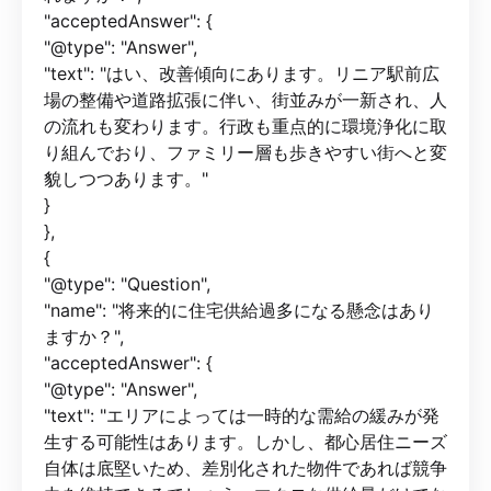
"acceptedAnswer": {
"@type": "Answer",
"text": "はい、改善傾向にあります。リニア駅前広
場の整備や道路拡張に伴い、街並みが一新され、人
の流れも変わります。行政も重点的に環境浄化に取
り組んでおり、ファミリー層も歩きやすい街へと変
貌しつつあります。"
}
},
{
"@type": "Question",
"name": "将来的に住宅供給過多になる懸念はあり
ますか？",
"acceptedAnswer": {
"@type": "Answer",
"text": "エリアによっては一時的な需給の緩みが発
生する可能性はあります。しかし、都心居住ニーズ
自体は底堅いため、差別化された物件であれば競争