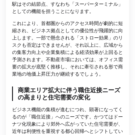
駅はその結節点、すなわち「スーパーターミナル」
としての機能を担うことになります。
これにより、首都圏からのアクセス時間が劇的に短
縮され、ビジネス拠点としての優位性が飛躍的に向
上します。一部で懸念される「ストロー効果」のリ
スクも否定はできませんが、それ以上に、広域から
の集客力向上や企業集積による経済効果が上回ると
予測されます。不動産市場においては、オフィス需
要の拡大が底堅く推移し、それに牽引される形で商
業地の地価上昇圧力が継続するでしょう。
商業エリア拡大に伴う職住近接ニーズ
の高まりと住宅需要の変化
ビジネス機能の集積が進むにつれ、顕著になってく
るのが「職住近接」へのニーズです。かつてはドー
ナツ化現象により郊外へ広がっていた住宅需要が、
近年は利便性を重視する都心回帰へとシフトしてい